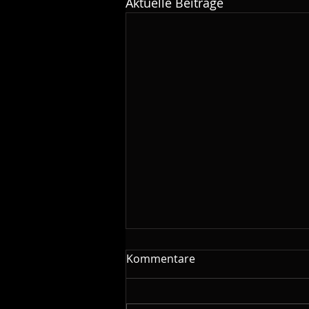
Aktuelle Beiträge
Die Kraft des gemeinsamen
Kommentare
Singens: Warum Chöre eine
Zukunft haben
In einer Zeit, in der vieles