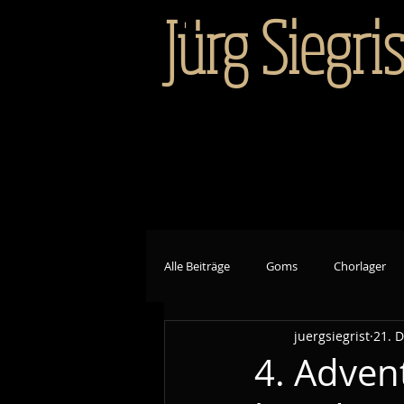
Jürg Siegris
Alle Beiträge
Goms
Chorlager
juergsiegrist
21. 
4. Adven