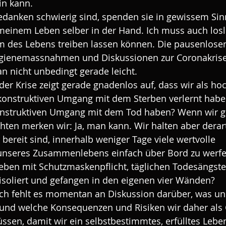
in kann.
danken schwierig sind, spenden sie in gewissem Sinne
 meinem Leben selber in der Hand. Ich muss auch los
m des Lebens treiben lassen können. Die pausenlose
ygienemassnahmen und Diskussionen zur Coronakris
n nicht unbedingt gerade leicht.
r Krise zeigt gerade gnadenlos auf, dass wir als hoc
 konstruktiven Umgang mit dem Sterben verlernt hab
onstruktiven Umgang mit dem Tod haben? Wenn wir g
hten merken wir: Ja, man kann. Wir halten aber dera
 bereit sind, innerhalb weniger Tage viele wertvolle 
unseres Zusammenlebens einfach über Bord zu werfe
Leben mit Schutzmaskenpflicht, täglichen Todesängste
 isoliert und gefangen in den eigenen vier Wänden?
h fehlt es momentan an Diskussion darüber, was un
t, und welche Konsequenzen und Risiken wir daher als 
sen, damit wir ein selbstbestimmtes, erfülltes Lebe