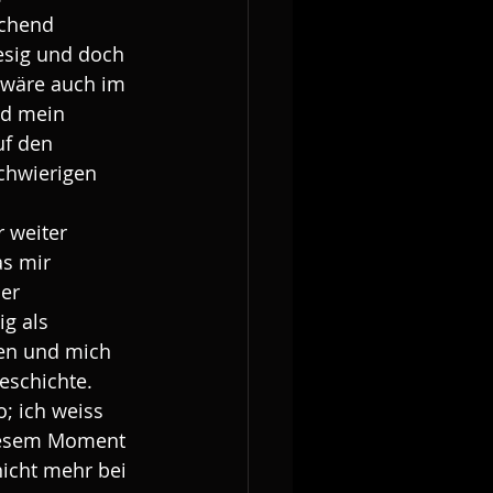
schend 
iesig und doch 
 wäre auch im 
nd mein 
f den 
chwierigen 
 weiter 
s mir 
er 
g als 
ten und mich 
eschichte.
; ich weiss 
diesem Moment 
icht mehr bei 