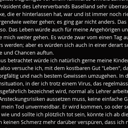
 Präsident des Lehrerverbands Baselland sehr überra
ke, die er hinterlassen hat, war und ist immer noch r
gendwie weiter gehen; es ging gar nicht anders. Das
 so. Das Leben würde auch für meine Angehörigen u
 mich weiter gehen. Es würde zwar vom einen Tag au
s werden; aber es würden sich auch in einer derart s
e und Chancen auftun.
s betrachtet würde ich natürlich gerne meine Kinder
also versuche ich, mit dem kostbaren Gut "Leben", da
orgfältig und nach bestem Gewissen umzugehen. In d
tuation, in der ich trotz einem Virus, das regelmässi
nsgefährlich bezeichnet wird, normal als Lehrer arbei
Ansteckungsrisiken aussetzen muss, keine einfache G
h mein Tod unvermeidbar. Er wird kommen, so oder so
wie und sollte ich plötzlich tot sein, könnte ich ab 
h keinen Schmerz mehr darüber verspüren, dass ich n