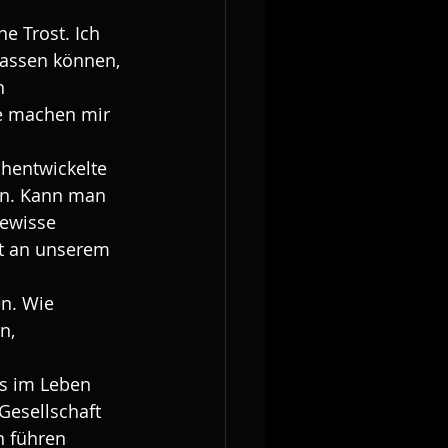
 Trost. Ich 
lassen können, 
n 
e machen mir 
hentwickelte 
en. Kann man 
ewisse 
rt an unserem 
n. Wie 
n, 
s im Leben 
Gesellschaft 
n führen 