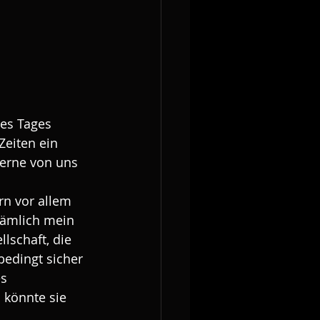
nes Tages 
eiten ein 
gerne von uns 
rn vor allem 
nämlich mein 
lschaft, die 
bedingt sicher 
s 
 könnte sie 
.