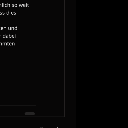
lich so weit 
ss dies 
ken und 
r dabei 
immten 