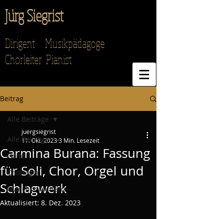
Jürg Siegrist
Dirigent Musikpädagoge
Chorleiter Pianist
Beitrag
Alle Beiträge
juergsiegrist
Alle Beiträge
11. Okt. 2023
3 Min. Lesezeit
Carmina Burana: Fassung
Goms
für Soli, Chor, Orgel und
Chorlager
Schlagwerk
Gymchor Muttenz
Aktualisiert:
8. Dez. 2023