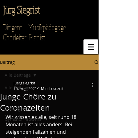
Jürg Siegrist
Dirigent Musikpädagoge
Chorleiter Pianist
Beitrag
Alle Beiträge
juergsiegrist
Alle Beiträge
15. Aug. 2021
1 Min. Lesezeit
Junge Chöre zu
Goms
Coronazeiten
Chorlager
Wir wissen es alle, seit rund 18 
Gymchor Muttenz
Monaten ist alles anders. Bei 
steigenden Fallzahlen und 