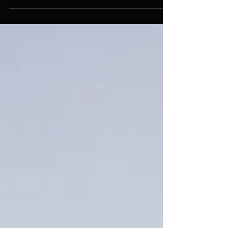
Schlussspurt unseres Opernprojekts
"Dido und Aeneas". Wie immer bei
solchen Projekten gilt es, in der...