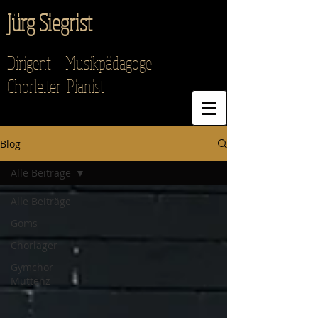
Jürg Siegrist
Dirigent Musikpädagoge
Chorleiter Pianist
Blog
Alle Beiträge
Alle Beiträge
Goms
Chorlager
Gymchor
Muttenz