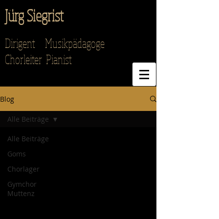
Jürg Siegrist
Dirigent Musikpädagoge
Chorleiter Pianist
Blog
Alle Beiträge
Alle Beiträge
Goms
Chorlager
Gymchor
Muttenz