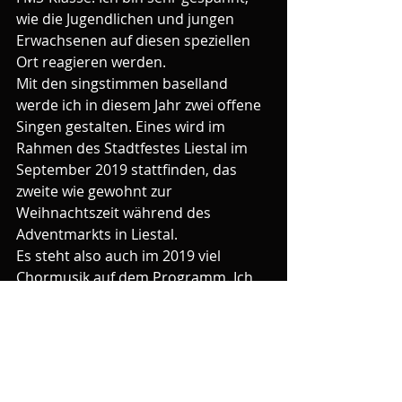
wie die Jugendlichen und jungen 
Erwachsenen auf diesen speziellen 
Ort reagieren werden.
Mit den singstimmen baselland 
werde ich in diesem Jahr zwei offene 
Singen gestalten. Eines wird im 
Rahmen des Stadtfestes Liestal im 
September 2019 stattfinden, das 
zweite wie gewohnt zur 
Weihnachtszeit während des 
Adventmarkts in Liestal.
Es steht also auch im 2019 viel 
Chormusik auf dem Programm. Ich 
freue mich über alle bekannten 
Gesichter im Publikum und wünsche 
allen einen guten Start ins neue 
(Chor-)Jahr!