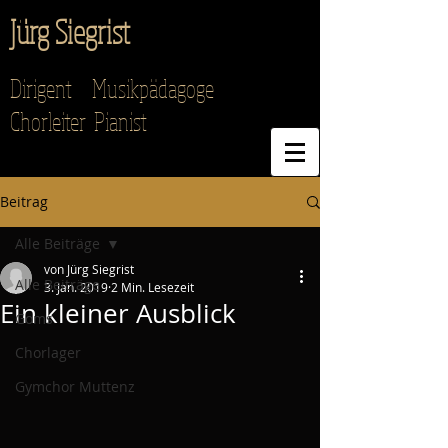
Jürg Siegrist
Dirigent Musikpädagoge
Chorleiter Pianist
Beitrag
Alle Beiträge
von Jürg Siegrist
Alle Beiträge
3. Jan. 2019
2 Min. Lesezeit
Ein kleiner Ausblick
Goms
Chorlager
Gymchor Muttenz