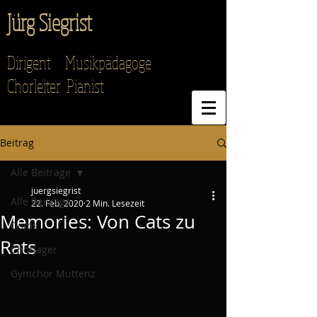
Jürg Siegrist
Dirigent Musikpädagoge
Chorleiter Pianist
Beitrag
Alle Beiträge
juergsiegrist
Alle Beiträge
22. Feb. 2020
2 Min. Lesezeit
Memories: Von Cats zu
Goms
Rats
Chorlager
Gymchor Muttenz