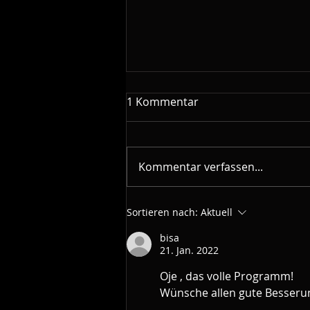
Die Kraft des gemeinsamen
1 Kommentar
Singens: Warum Chöre eine
Zukunft haben
In einer Zeit, in der vieles
immer individueller wird,
Kommentar verfassen...
erleben wir gleichzeitig eine
große Sehnsucht nach
Gemeinschaft. Dies wird gerade
Sortieren nach:
Aktuell
zur Zeit der WM besonders
bisa
ersichtlich. Menschen suchen
21. Jan. 2022
Orte, an
Oje , das volle Programm!
Wünsche allen gute Besserun