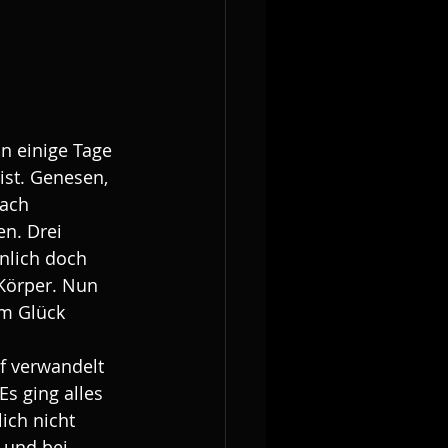
n einige Tage 
st. Genesen, 
ach 
n. Drei 
nlich doch 
Körper. Nun 
um Glück 
f verwandelt 
s ging alles 
ich nicht 
 und bei 