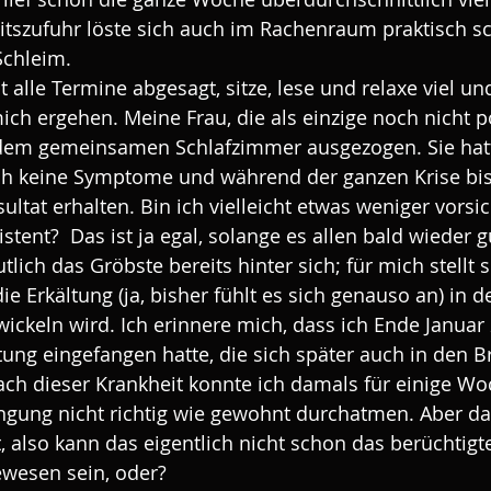
itszufuhr löste sich auch im Rachenraum praktisch s
Schleim. 
 alle Termine abgesagt, sitze, lese und relaxe viel und
ch ergehen. Meine Frau, die als einzige noch nicht po
s dem gemeinsamen Schlafzimmer ausgezogen. Sie hat
sch keine Symptome und während der ganzen Krise bis
sultat erhalten. Bin ich vielleicht etwas weniger vorsic
stent?  Das ist ja egal, solange es allen bald wieder g
lich das Gröbste bereits hinter sich; für mich stellt 
die Erkältung (ja, bisher fühlt es sich genauso
an) in d
ickeln wird. Ich erinnere mich, dass ich Ende Januar 
tung eingefangen hatte, die sich später auch in den B
ach dieser Krankheit konnte ich damals für einige Wo
ngung nicht richtig wie gewohnt durchatmen. Aber da
t, also kann das eigentlich nicht schon das berüchtigt
ewesen sein, oder?