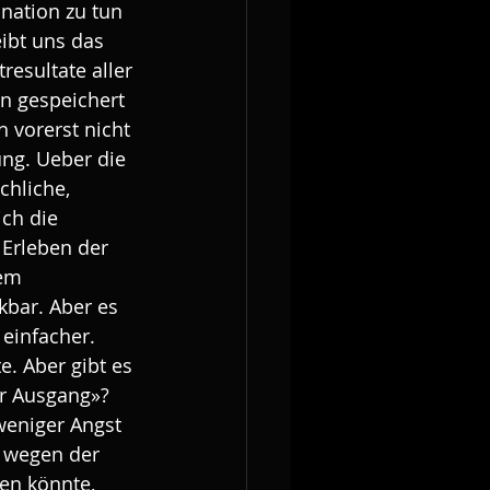
ination zu tun 
ibt uns das 
resultate aller 
in gespeichert 
 vorerst nicht 
ng. Ueber die 
chliche, 
ch die 
 Erleben der 
em 
kbar. Aber es 
 einfacher.
. Aber gibt es 
r Ausgang»? 
weniger Angst 
t wegen der 
en könnte, 