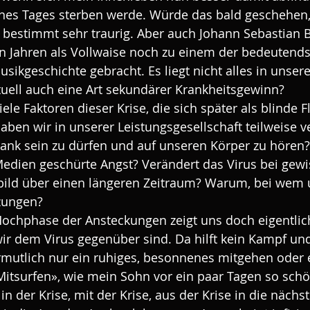
ines Tages sterben werde. Würde das bald geschehen,
bestimmt sehr traurig. Aber auch Johann Sebastian B
hn Jahren als Vollwaise noch zu einem der bedeutends
ikgeschichte gebracht. Es liegt nicht alles in unsere
tuell auch eine Art sekundärer Krankheitsgewinn?
iele Faktoren dieser Krise, die sich später als blinde F
ben wir in unserer Leistungsgesellschaft teilweise ve
ank sein zu dürfen und auf unseren Körper zu hören?
Medien geschürte Angst? Verändert das Virus bei gewi
ild über einen längeren Zeitraum? Warum, bei wem 
zungen? 
Hochphase der Ansteckungen zeigt uns doch eigentlich,
r dem Virus gegenüber sind. Da hilft kein Kampf und 
rmutlich nur ein ruhiges, besonnenes mitgehen oder 
itsurfen», wie mein Sohn vor ein paar Tagen so schön
n der Krise, mit der Krise, aus der Krise in die nächst