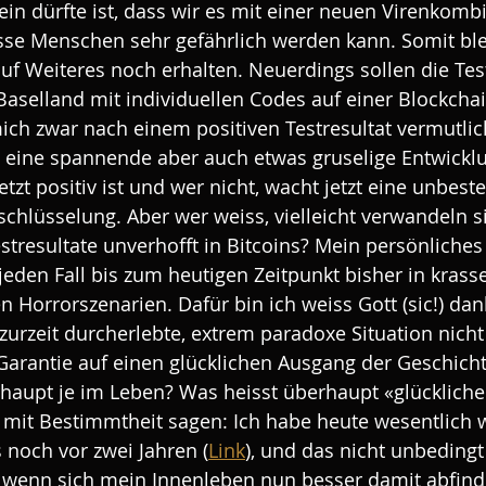
sein dürfte ist, dass wir es mit einer neuen Virenkomb
sse Menschen sehr gefährlich werden kann. Somit ble
auf Weiteres noch erhalten. Neuerdings sollen die Test
 Baselland mit individuellen Codes auf einer Blockcha
ch zwar nach einem positiven Testresultat vermutlich
m eine spannende aber auch etwas gruselige Entwicklu
tzt positiv ist und wer nicht, wacht jetzt eine unbeste
schlüsselung. Aber wer weiss, vielleicht verwandeln si
tresultate unverhofft in Bitcoins? Mein persönliches
 jeden Fall bis zum heutigen Zeitpunkt bisher in krass
n Horrorszenarien. Dafür bin ich weiss Gott (sic!) dan
zurzeit durcherlebte, extrem paradoxe Situation nicht
Garantie auf einen glücklichen Ausgang der Geschichte
rhaupt je im Leben? Was heisst überhaupt «glückliche
 mit Bestimmtheit sagen: Ich habe heute wesentlich 
s noch vor zwei Jahren (
Link
), und das nicht unbeding
e wenn sich mein Innenleben nun besser damit abfind