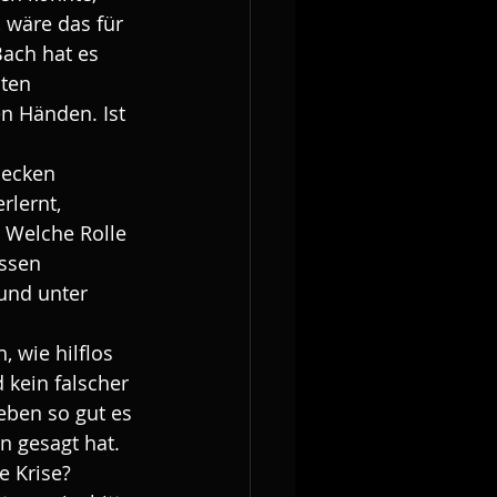
 wäre das für 
ach hat es 
ten 
n Händen. Ist 
lecken 
rlernt, 
 Welche Rolle 
ssen 
und unter 
 wie hilflos 
kein falscher 
eben so gut es 
 gesagt hat. 
e Krise?