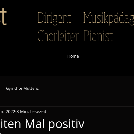
t
Dirigent Musikpäd
Chorleiter Pianist
Home
Gymchor Muttenz
an. 2022
3 Min. Lesezeit
ten Mal positiv