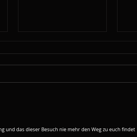
Meine Geschichte mit dem
Die 
Schweizer Jugendchor,
Mutt
oder… Der Anruf, den ich
pers
ablehnte – und was daraus
wurde
g und das dieser Besuch nie mehr den Weg zu euch findet 