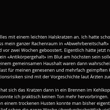
lles mit einem leichten Halskratzen an. Ich hatte scho
ass mein ganzer Rachenraum in «Abwehrbereitschaft» i
 vor zwei Wochen geboostert. Eigentlich hätte jetzt n
n «Antikörpergehalt» im Blut am höchsten sein solle
in einem gemeinsamen Haushalt waren dann wahrschei
enlast für meinen genesenen und mehrfach geimpften 
ionsrisiken sind mit der Vorgeschichte laut Ärzten z
 hat sich das Kratzen dann in ein Brennen im Kehlkop
nnte ich praktisch keinen Ton mehr hervorbringen. E
on einem trockenen Husten konnte man bisher eigentl
lief schon die ganze Woche überdurchschnittlich viel