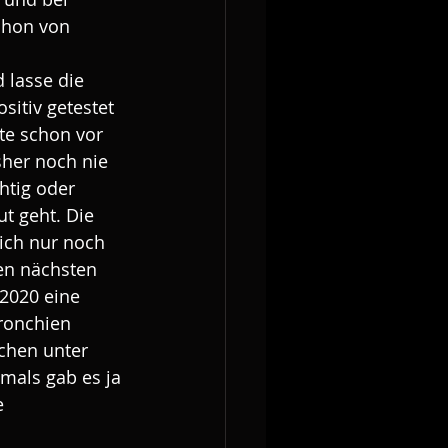
chon von 
 lasse die 
sitiv getestet 
te schon vor 
her noch nie 
htig oder 
ut geht. Die 
sich nur noch 
en nächsten 
2020 eine 
ronchien 
chen unter 
mals gab es ja 
e 