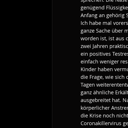
genügend Flüssigke
Anfang an gehörig 
Ich habe mal vorerst
ganze Sache über mi
worden ist, ist au
zwei Jahren prakti
ein positives Testre
einfach weniger resi
Kinder haben vermut
die Frage, wie sich 
Tagen weiterententw
ganz ähnliche Erkäl
ausgebreitet hat. N
körperlicher Anstre
die Krise noch nich
Coronakillervirus g