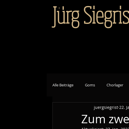
Jürg Siegris
Alle Beiträge
Goms
Chorlager
juergsiegrist
22. J
Zum zwei