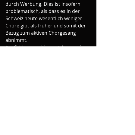
durch Werbung. Dies ist insofern 
problematisch, als dass es in der 
Schweiz heute wesentlich weniger 
Chöre gibt als früher und somit der 
Bezug zum aktiven Chorgesang 
abnimmt.
Am Schluss der Veranstaltung zeige 
ich den Chören noch meine Version 
des Baselbieterlieds im 
Fünfvierteltakt. Wenn man neue 
Sängerinnen und Sänger gewinnen 
will, spielt auch die Literaturwahl 
eine wichtige Rolle, und es sollten 
daher nicht nur Stücke wie „Pajazzo" 
oder „Aus der Traube in die Tonne" 
in Männerchören gesungen werden, 
da diese Lieder doch schon etwas 
Staub angesetzt haben. Ich bin mir 
nicht sicher , ob ich mit meiner 