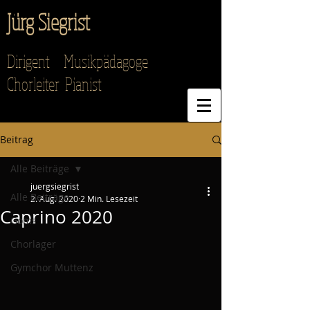
Jürg Siegrist
Dirigent Musikpädagoge
Chorleiter Pianist
Beitrag
Alle Beiträge
juergsiegrist
Alle Beiträge
2. Aug. 2020
2 Min. Lesezeit
Caprino 2020
Goms
Chorlager
Gymchor Muttenz