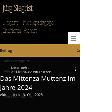
Jürg Siegrist
Dirigent Musikpädagoge
Chorleiter Pianist
Beitrag
Alle Beiträge
juergsiegrist
Alle Beiträge
26. Okt. 2024
2 Min. Lesezeit
Das Mittenza Muttenz im
Goms
Jahre 2024
Chorlager
Aktualisiert:
13. Okt. 2025
Gymchor Muttenz