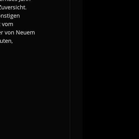
uversicht. 
nstigen 
t vom 
der von Neuem 
uten, 
.