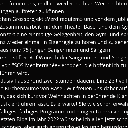
 und freuen uns, endlich wieder auch an Weihnachten 
ngen auftreten zu können.
chen Grossprojekt «Verdirequiem» und vor dem Jubil
n Zusammenarbeit mit dem Theater Basel und dem G
 Konzert eine einmalige Gelegenheit, den Gym- und K
 wieder einmal in Eigenregie zu hören und zu sehen
aus rund 75 jungen Sängerinnen und Sängern.
nzert ist frei. Auf Wunsch der Sängerinnen und Sänger
 von "SOS Mediterranée» erhoben, die hoffentlich zu 
führen wird.
klusiv Pause rund zwei Stunden dauern. Eine Zeit voll
n Kirchenräume von Basel. Wir freuen uns daher auf
um, das sich kurz vor Weihnachten in berührende Klan
sik entführen lässt. Es erwartet Sie wie schon erwäh
fältiges, farbiges Programm mit einigen Überraschun
letzten Blog im Jahr 2022 wünsche ich allen jetzt scho
n schönes, aber auch anspruchsvolles und herausford