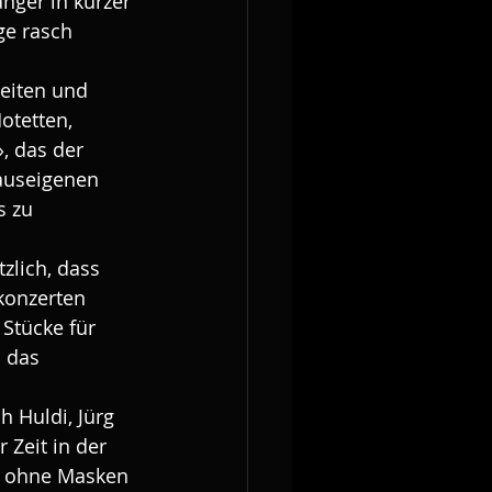
ger in kurzer 
e rasch 
eiten und 
otetten, 
, das der 
auseigenen 
 zu 
zlich, dass 
konzerten 
Stücke für 
 das 
 Huldi, Jürg 
 Zeit in der 
n ohne Masken 