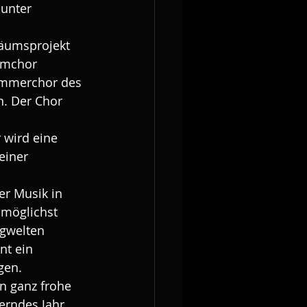
unter 
äumsprojekt 
ymchor 
ammerchor des 
. Der Chor 
 wird eine 
einer 
er Musik in 
 möglichst 
gwelten 
nt ein 
gen.
n ganz frohe 
erndes Jahr. 