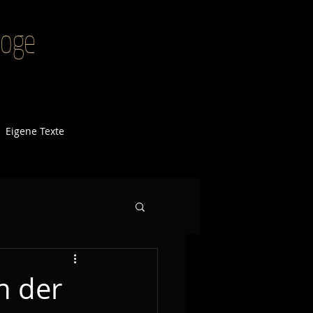
agoge
Eigene Texte
n der