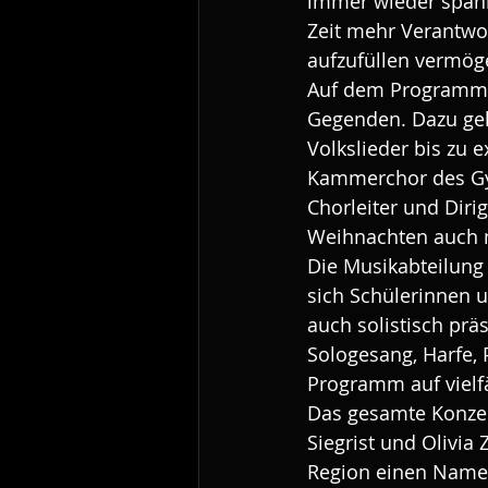
immer wieder spann
Zeit mehr Verantw
aufzufüllen vermög
Auf dem Programm d
Gegenden. Dazu gehö
Volkslieder bis zu 
Kammerchor des Gy
Chorleiter und Dir
Weihnachten auch m
Die Musikabteilung 
sich Schülerinnen 
auch solistisch prä
Sologesang, Harfe, 
Programm auf vielf
Das gesamte Konzert
Siegrist und Olivia 
Region einen Namen