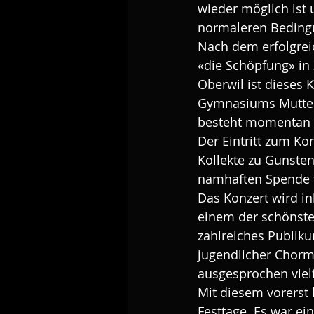
wieder möglich ist
normaleren Bedingu
Nach dem erfolgrei
«die Schöpfung» i
Oberwil ist dieses
Gymnasiums Muttenz
besteht momentan 
Der Eintritt zum Ko
Kollekte zu Gunsten
namhaften Spende 
Das Konzert wird in
einem der schönste
zahlreiches Publik
jugendlicher Chormu
ausgesprochen viel
Mit diesem vorerst 
Festtage. Es war ei