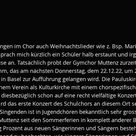
 singen im Chor auch Weihnachtslieder wie z. Bsp. Mar
sprach mich kürzlich ein Schüler halb erstaunt und i
ause an. Tatsächlich probt der Gymchor Muttenz zurzei
, das am nächsten Donnerstag, dem 22.12.22, um 20
 in Basel zur Aufführung gelangen wird. Die Pauluskir
inem Verein als Kulturkirche mit einem chorspezifische
diesbezüglich schon auf eine recht vielfältige Konzer
ird das erste Konzert des Schulchors an diesem Ort s
 Singenden ist in Jugendchören bekanntlich sehr gross
uttenz seit den Sommerferien in komplett anderer B
g Prozent aus neuen Sängerinnen und Sängern besteht