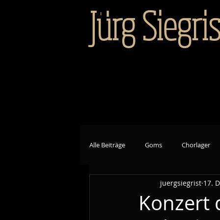
Jürg Siegris
Alle Beiträge
Goms
Chorlager
juergsiegrist
17. 
Konzert 