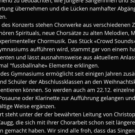
end zu beobachten, wie jüngere Sängerinnen und Sän
ortung übernehmen und die Lücken namhafter Abgäng
en. 
es Konzerts stehen Chorwerke aus verschiedenen Z
ren Spirituals, neue Chorsätze zu alten Melodien, M
experimenteller Chormusik. Das Stück «Crowd Sounds»
mnasiums aufführen wird, stammt gar von einem h
igenten und lässt ausnahmsweise aus aktuellem Anlass
al "fussballnahe» Elemente erklingen.
des Gymnasiums ermöglicht seit einigen Jahren zusät
und Schüler der Abschlussklassen an den Weihnachts
sentieren können. So werden auch am 22.12. einzelne 
Posaune oder Klarinette zur Aufführung gelangen und
ältige Weise ergänzen.
 steht unter der der bewährten Leitung von Christoph
Zaugg, die sich mit ihrer Chorarbeit schon seit längerer
 gemacht haben. Wir sind alle froh, dass das Singe