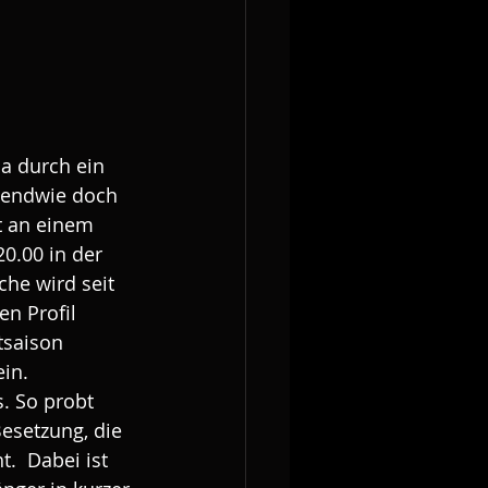
ia durch ein 
rgendwie doch 
t an einem 
.00 in der 
che wird seit 
n Profil 
tsaison 
ein.
. So probt 
esetzung, die 
.  Dabei ist 