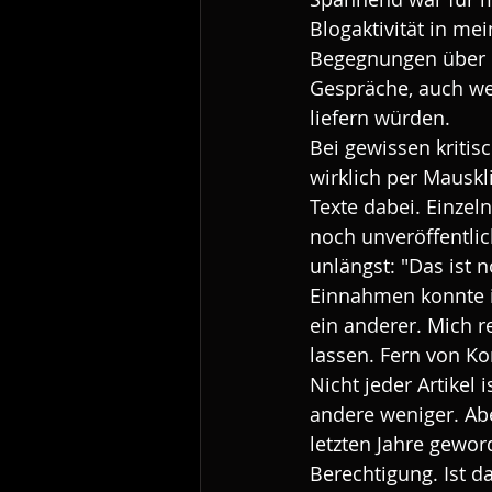
Blogaktivität in me
Begegnungen über m
Gespräche, auch wen
liefern würden.
Bei gewissen kriti
wirklich per Mauskli
Texte dabei. Einzel
noch unveröffentli
unlängst: "Das ist 
Einnahmen konnte i
ein anderer. Mich r
lassen. Fern von K
Nicht jeder Artikel
andere weniger. Abe
letzten Jahre gewor
Berechtigung. Ist d