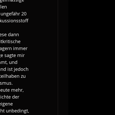
len 
 ungefähr 20 
kussionsstoff 
ese dann 
tkritische 
 lagern immer 
e sagte mir 
mmt, und 
nd ist jedoch 
teilhaben zu 
ismus.
heute mehr, 
ichte der 
eigene 
ht unbedingt, 