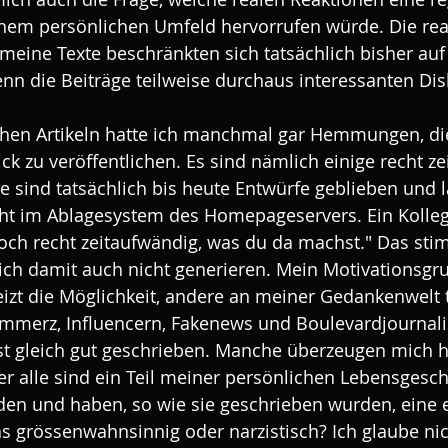
inem persönlichen Umfeld hervorrufen würde. Die rea
eine Texte beschränkten sich tatsächlich bisher auf
n die Beiträge teilweise durchaus interessanten Dis
schen Artikeln hatte ich manchmal gar Hemmungen, di
ck zu veröffentlichen. Es sind nämlich einige recht zei
ne sind tatsächlich bis heute Entwürfe geblieben und
cht im Ablagesystem des Homepageservers. Ein Kolleg
noch recht zeitaufwändig, was du da machst." Das sti
ch damit auch nicht generieren. Mein Motivationsgru
eizt die Möglichkeit, andere an meiner Gedankenwelt 
ommerz, Influencern, Fakenews und Boulevardjournal
 ist gleich gut geschrieben. Manche überzeugen mich 
r alle sind ein Teil meiner persönlichen Lebensgesch
den und haben, so wie sie geschrieben wurden, eine 
as grössenwahnsinnig oder narzistisch? Ich glaube nic