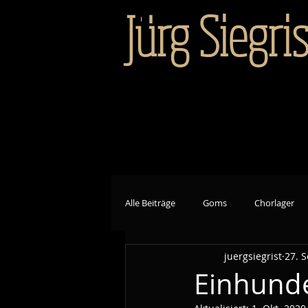
Jürg Siegris
Alle Beiträge
Goms
Chorlager
juergsiegrist
27. S
Einhunde