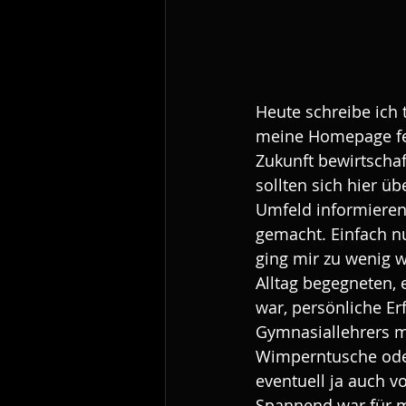
Heute schreibe ich 
meine Homepage ferti
Zukunft bewirtscha
sollten sich hier 
Umfeld informieren
gemacht. Einfach nu
ging mir zu wenig w
Alltag begegneten, 
war, persönliche Er
Gymnasiallehrers mi
Wimperntusche oder
eventuell ja auch vo
Spannend war für m