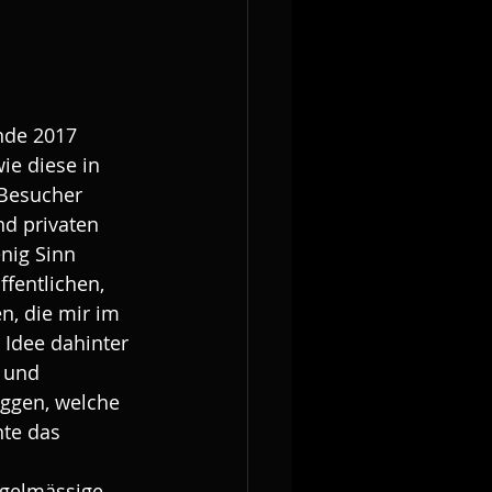
nde 2017 
ie diese in 
 Besucher 
d privaten 
nig Sinn 
fentlichen, 
n, die mir im 
 Idee dahinter 
 und 
oggen, welche 
te das 
egelmässige 