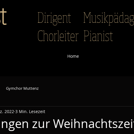
t
Dirigent Musikpäd
Chorleiter Pianist
Home
Gymchor Muttenz
z. 2022
3 Min. Lesezeit
ingen zur Weihnachtszei