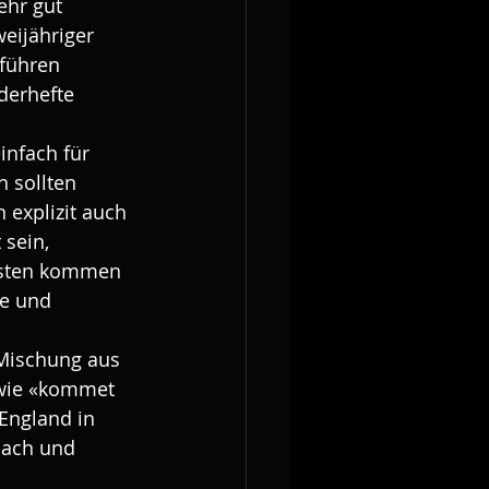
ehr gut 
eijähriger 
führen 
derhefte 
infach für 
 sollten 
explizit auch 
sein, 
Kosten kommen 
ie und 
 Mischung aus 
 wie «kommet 
England in 
Bach und 