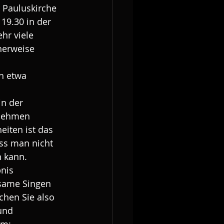
 Pauluskirche 
19.30 in der 
hr viele 
herweise 
h etwa 
n der 
unehmen 
iten ist das 
ss man nicht 
n kann. 
nis 
same Singen 
hen Sie also 
und 