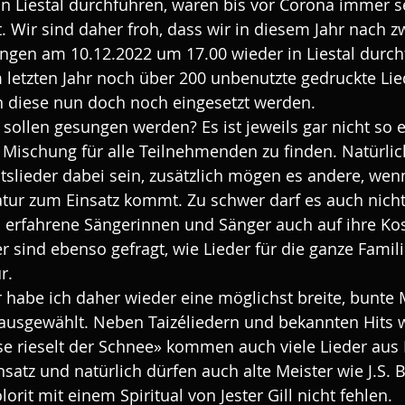
n Liestal durchführen, waren bis vor Corona immer s
. Wir sind daher froh, dass wir in diesem Jahr nach zw
ingen am 10.12.2022 um 17.00 wieder in Liestal durch
letzten Jahr noch über 200 unbenutzte gedruckte Lie
n diese nun doch noch eingesetzt werden.
sollen gesungen werden? Es ist jeweils gar nicht so e
Mischung für alle Teilnehmenden zu finden. Natürlich
lieder dabei sein, zusätzlich mögen es andere, wenn 
tur zum Einsatz kommt. Zu schwer darf es auch nicht 
en erfahrene Sängerinnen und Sänger auch auf ihre 
r sind ebenso gefragt, wie Lieder für die ganze Famil
r.
 habe ich daher wieder eine möglichst breite, bunte
ausgewählt. Neben Taizéliedern und bekannten Hits
ise rieselt der Schnee» kommen auch viele Lieder aus 
satz und natürlich dürfen auch alte Meister wie J.S. 
orit mit einem Spiritual von Jester Gill nicht fehlen. 