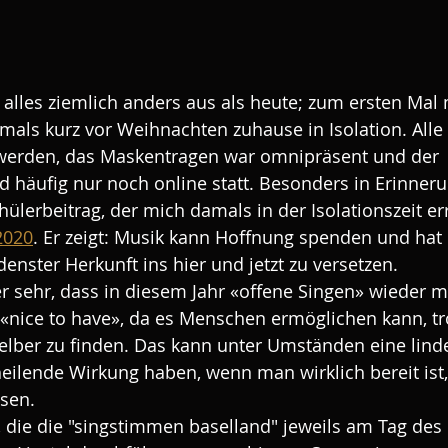
 alles ziemlich anders aus als heute; zum ersten Mal 
damals kurz vor Weihnachten zuhause in Isolation. Alle
werden, das Maskentragen war omnipräsent und der 
d häufig nur noch online statt. Besonders in Erinner
hülerbeitrag, der mich damals in der Isolationszeit err
2020
. Er zeigt: Musik kann Hoffnung spenden und hat d
nster Herkunft ins hier und jetzt zu versetzen. 
r sehr, dass in diesem Jahr «offene Singen» wieder mö
 «nice to have», da es Menschen ermöglichen kann, tro
elber zu finden. Das kann unter Umständen eine lind
heilende Wirkung haben, wenn man wirklich bereit ist, 
ssen.
 die die "singstimmen baselland" jeweils am Tag des 