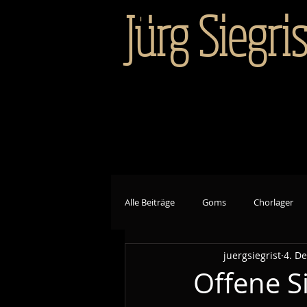
Jürg Siegris
Alle Beiträge
Goms
Chorlager
juergsiegrist
4. De
Offene S