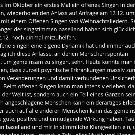
 im Oktober ein erstes Mal ein offenes Singen in der
n, wiederholen den Anlass auf Anfrage am 12.12. um 
 mit einem Offenen Singen von Weihnachtsliedern. Se
nger der singstimmen baselland haben sich glücklic
12.12. noch einmal mitzuhelfen.
fene Singen eine eigene Dynamik hat und immer auc
 mag ich diese Anlässe, an denen Menschen spontan 
m gemeinsam zu singen, sehr. Heute konnte man i
sen, dass zurzeit psychische Erkrankungen massiv z
von Veränderungen und damit verbundenen Unsicherhe
. Beim offenen Singen kann man intensiv erleben, da
in der Welt ist, sondern auch ein Teil eines Ganzen sei
ch angeschlagene Menschen kann ein derartiges Erleb
er auch auf alle anderen Menschen kann das gemein
e gute, positive und ermutigende Wirkung haben. Tauc
n baselland und mir in stimmliche Klangwelten ein, 