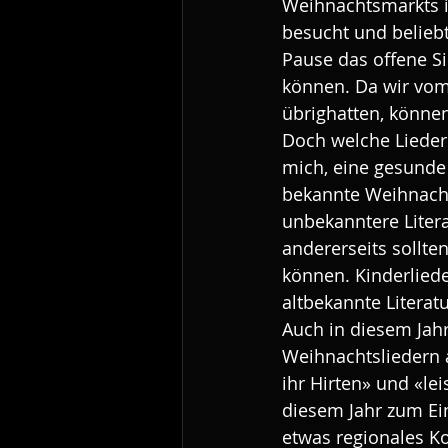
Weihnachtsmarkts i
besucht und beliebt
Pause das offene S
können. Da wir vom 
übrighatten, könne
Doch welche Lieder 
mich, eine gesunde 
bekannte Weihnachts
unbekanntere Litera
andererseits sollt
können. Kinderliede
altbekannte Literatu
Auch in diesem Jahr
Weihnachtsliedern 
ihr Hirten» und «le
diesem Jahr zum Ein
etwas regionales Kol