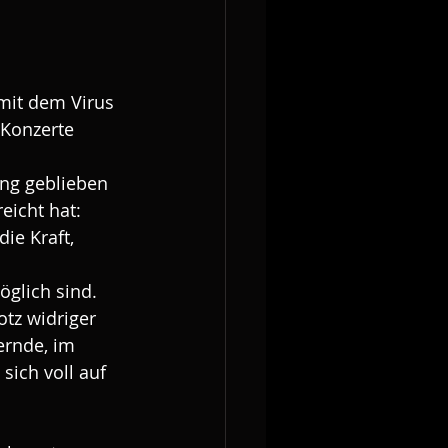
mit dem Virus 
 Konzerte 
ung geblieben 
eicht hat: 
ie Kraft, 
glich sind. 
tz widriger 
ernde, im 
sich voll auf 