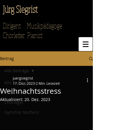
Jürg Siegrist
Dirigent Musikpädagoge
Chorleiter Pianist
Beitrag
Alle Beiträge
juergsiegrist
Alle Beiträge
17. Dez. 2023
2 Min. Lesezeit
Weihnachtsstress
Goms
Aktualisiert:
20. Dez. 2023
Chorlager
Gymchor Muttenz