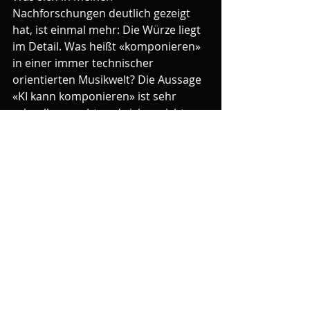
Nachforschungen deutlich gezeigt 
hat, ist einmal mehr: Die Würze liegt 
im Detail. Was heißt «komponieren» 
in einer immer technischer 
orientierten Musikwelt? Die Aussage 
«KI kann komponieren» ist sehr 
schnell gemacht und sicher nicht 
falsch. Aber wie macht sie das? Mit 
welchen Daten wird sie gefüttert? 
Welche Rolle spielt der Faktor 
Mensch dabei? Hier fehlt es in der 
aktuellen Berichterstattung oft an 
Klarheit und Transparenz, was zu 
einseitig-banalen, plakativen 
Meinungsbildungen führt. Am 
Schluss ist es der Mensch, der seit 
tausenden von Jahren Musik macht 
und Musik machen möchte. 