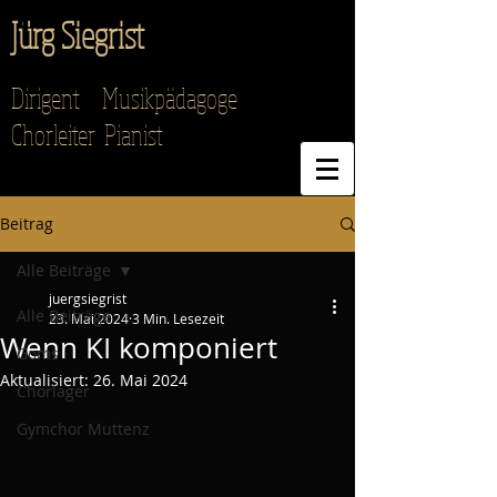
Jürg Siegrist
Dirigent Musikpädagoge
Chorleiter Pianist
Beitrag
Alle Beiträge
juergsiegrist
Alle Beiträge
23. Mai 2024
3 Min. Lesezeit
Wenn KI komponiert
Goms
Aktualisiert:
26. Mai 2024
Chorlager
Gymchor Muttenz