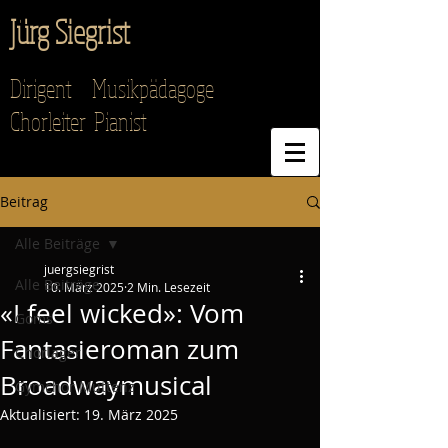
Jürg Siegrist
Dirigent Musikpädagoge
Chorleiter Pianist
Beitrag
Alle Beiträge
juergsiegrist
Alle Beiträge
10. März 2025
2 Min. Lesezeit
«I feel wicked»: Vom
Goms
Fantasieroman zum
Chorlager
Broadwaymusical
Gymchor Muttenz
Aktualisiert:
19. März 2025