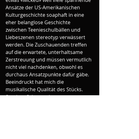
etwas «wicked» weil viele spannende 
Ansätze der US-Amerikanischen 
Kulturgeschichte soaphaft in eine 
eher belanglose Geschichte 
zwischen Teenieschulbällen und 
Liebeszenen stereotyp verwässert 
werden. Die Zuschauenden treffen 
auf die erwartete, unterhaltsame 
Zerstreuung und müssen vermutlich 
nicht viel nachdenken, obwohl es 
durchaus Ansatzpunkte dafür gäbe. 
Beeindruckt hat mich die 
musikalische Qualität des Stücks. 
Stephan Schwartz hat 
kompositorisch viel strukturierter 
und raffinierter gearbeitet, als ich je 
erwartet hätte. Leitmotive und 
Zitate, die bis auf das Lied 
«Somewhere over the Rainbow» aus 