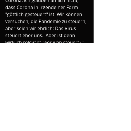
Corona. Ich glaube nämlich nicht, 
dass Corona in irgendeiner Form 
"göttlich gesteuert" ist. Wir können 
versuchen, die Pandemie zu steuern, 
aber seien wir ehrlich: Das Virus 
steuert eher uns.  Aber ist denn 
wirklich relevant, wer wen steuert?ˆ
Corona ist ein Teil dieser Welt 
geworden und somit nach meiner 
eher pantheistischen 
Weltauffassung auch ein Teil von 
Gott und unserer Existenz. Daher ist 
für mich viel naheliegender, "mit" 
Corona zu leben oder zu sterben als 
die Krankheit aus meinem Leben zu 
verbannen.
Die ersten Symptome sind über eine 
Woche her. Bisher ist die Krankheit 
bei mir sehr glimpflich abgelaufen. 