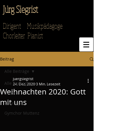
Jürg Siegrist
Dirigent Musikpädagoge
Chorleiter Pianist
Beitrag
Alle Beiträge
juergsiegrist
Alle Beiträge
24. Dez. 2020
3 Min. Lesezeit
Weihnachten 2020: Gott
Goms
mit uns
Chorlager
Gymchor Muttenz